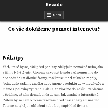
Skip
Recado
to
content
Menu
Co vše dokážeme pomocí internetu?
Nákupy
Věci, které by se ještě před pár lety zdály jako nemožné nebo jako
z filmu Návštěvníci. Chceme si koupit bundu a už nemusíme do
obchodu čekat dlouhé fronty, mačkat se mezi stísněné regály
.
Jednoduše zadáme značku nebo jméno produktu do vyhledávače
a
máme z poloviny vyhráno. Pak už jen vložíme do košíku, zaplatíme
a čekáme, až nám domu bunda dorazí. Jak snadné a futuristické.
Přitom by se nám o ničem takovém před dvaceti lety ani nesnilo.
Toto se netýká jen oblečení nebo bot,
například firma a