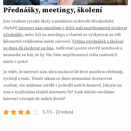
Přednášky, meetingy, školení
Jste student vysoké školy a nemůžete si dovolit dlouhodobě
chybět
? Internet nám umožňuje v době naší nepřítomnosti sledovat
přednášky
, nebo být na meetingu a vlastně se vyskytovat na 100
kilometrů vzdáleném místě zároveň.
Většina přednášek a školení
se dnes dá sledovat on-line
, tudíž stačí pouze otevřít notebook a
nemusíte se bát, že by Vás Vaše nepřítomnost stála znalosti či
místo v práci!
Je vidět, že internet nám dává možnost žít život mnohem efektněji,
rychleji a snáz. Téměř nikam se dnes nemusíme dostavovat
osobně, vše můžeme zařídit z pohodlí našich domovů. Jak jste na
tom s využíváním služeb internetu Vy? A jak daleko necháme
internet vstoupit do našich životů?
3.7/5 - (3 votes)