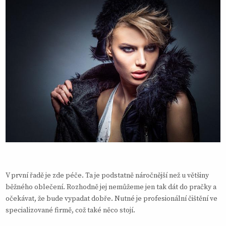
V první řadě je zde péče. Ta je podstatně náročnější než u většiny
běžného oblečení. Rozhodně jej nemůžeme jen tak dát do pračky a
očekávat, že bude vypadat dobře. Nutné je profesionální čištění ve
specializované firmě, což také něco stojí.