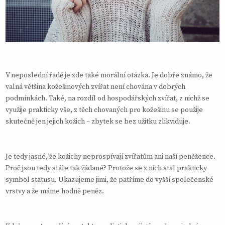
V neposlední řadě je zde také morální otázka. Je dobře známo, že
valná většina kožešinových zvířat není chována v dobrých
podmínkách. Také, na rozdíl od hospodářských zvířat, z nichž se
využije prakticky vše, z těch chovaných pro kožešinu se použije
skutečně jen jejich kožich – zbytek se bez užitku zlikviduje.
Je tedy jasné, že kožichy neprospívají zvířatům ani naší peněžence.
Proč jsou tedy stále tak žádané? Protože se z nich stal prakticky
symbol statusu. Ukazujeme jimi, že patříme do vyšší společenské
vrstvy a že máme hodně peněz.