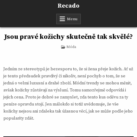
Skip
Recado
to
content
Menu
Jsou pravé kožichy skutečně tak skvělé?
Posted
Móda
in
Jedním ze stereotypů je bezesporu to, že si žena přeje kožich. Ať už
je tento předsudek pravdivý či nikoliv, není pochyb o tom, že se
jedná o velmi luxusní a drahé zboží. Módní trendy se mohou měnit,
avšak kožichy zůstávají na výsluní.
Tomu samozřejmě odpovídá i
jejich cena. Proto je dobré se zamyslet, zda tento kus oděvu za ty
peníze opravdu stojí. Jen málokdo si totiž uvědomuje, že vše
kožichy nejsou ani zdaleka tak úžasnou věcí, jak se může podle jeho
popularity zdát.