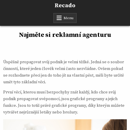
Skip
Recado
to
content
Menu
Najměte si reklamní agenturu
Úspěšně propagovat svůj podnik je velmi těžké. Jedná se o soubor
činností, které jeden člověk velmi často nezvládne. Ovšem pokud
se rozhodnete přeci jen do toho jít na vlastní pěst, měli byte určitě
umět tyto základní věci.
První věcí, kterou musí bezpochyby znát každý, kdo chce svůj
podnik propagovat svépomocí, jsou grafické programy a jejich
funkce. Jsou to totiž právě grafické programy, díky kterým můžete
vytvářet nejrůznější letáky nebo brožury.