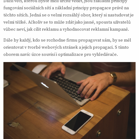
Další věci, kterou byste měli určitě vědět, jsou základní principy
fungování sociálních sítí a základní principy propagace právě na
těchto sítích. Jedná se o velmi rozsáhlý obor, který si nastudovat je
velmi těžké. Ačkoliv se to může zdát jako jasné, spousta uživatelů
vůbec neví, jak cílit reklamu a vyhodnocovat reklamní kampaně.
Dále by každý, kdo se rozhodne firmu propagovat sám, by se měl
orientovat v tvorbě webových stránek a jejich propagaci. S tímto
oborem navíc úzce souvisí i optimalizace pro vyhledávače.