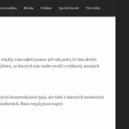
konomika
Móda
Online
Společnosti
Výrobky
e
regály
, vám zajistí pomoc při vaši práci, či vám skvěle
ěru, ze kterých si je smíte zvolit z velikostí, nosných
lových i konstrukčních typů, ale také z takových moderních
ch hodnotách. Naše regály jsou super.