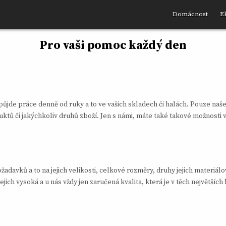
Domácnost
E
Pro vaši pomoc každý den
jde práce denně od ruky a to ve vašich skladech či halách. Pouze naš
tů či jakýchkoliv druhů zboží. Jen s námi, máte také takové možnosti výb
žadavků a to na jejich velikosti, celkové rozměry, druhy jejich materiá
í jejich vysoká a u nás vždy jen zaručená kvalita, která je v těch největší