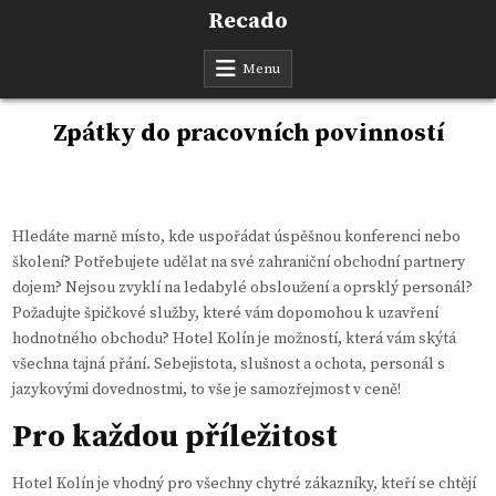
Skip
Recado
to
content
Menu
Zpátky do pracovních povinností
Hledáte marně místo, kde uspořádat úspěšnou konferenci nebo
školení? Potřebujete udělat na své zahraniční obchodní partnery
dojem? Nejsou zvyklí na ledabylé obsloužení a oprsklý personál?
Požadujte špičkové služby, které vám dopomohou k uzavření
hodnotného obchodu?
Hotel Kolín
je možností, která vám skýtá
všechna tajná přání. Sebejistota, slušnost a ochota, personál s
jazykovými dovednostmi, to vše je samozřejmost v ceně!
Pro každou příležitost
Hotel Kolín je vhodný pro všechny chytré zákazníky, kteří se chtějí