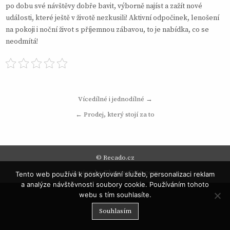
po dobu své návštěvy dobře bavit, výborně najíst a zažít nové
události, které ještě v životě nezkusili! Aktivní odpočinek, lenošení
na pokoji i noční život s příjemnou zábavou, to je nabídka, co se
neodmítá!
Navigace
Vícedílné i jednodílné →
pro
← Prodej, který stojí za to
příspěvek
© Recado.cz
Design by ThemesDNA.com
Tento web používá k poskytování služeb, personalizaci reklam
a analýze návštěvnosti soubory cookie. Používáním tohoto
webu s tím souhlasíte.
Souhlasím