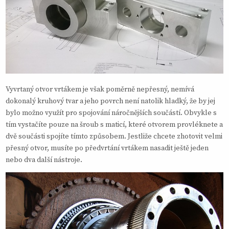
Vyvrtaný otvor vrtákem je však poměrně nepřesný, nemívá
dokonalý kruhový tvar a jeho povrch není natolik hladký, že by jej
bylo možno využít pro spojování náročnějších součástí. Obvykle s
tím vystačíte pouze na šroub s maticí, které otvorem provléknete a
dvě součásti spojíte tímto způsobem. Jestliže chcete zhotovit velmi
přesný otvor, musíte po předvrtání vrtákem nasadit ještě jeden
nebo dva další nástroje.