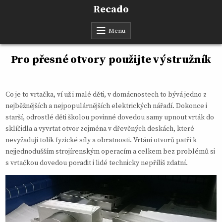
Skip
Recado
to
content
Menu
Pro přesné otvory použijte výstružník
Co je to vrtačka, ví už i malé děti, v domácnostech to bývá jedno z
nejběžnějších a nejpopulárnějších elektrických nářadí. Dokonce i
starší, odrostlé děti školou povinné dovedou samy upnout vrták do
sklíčidla a vyvrtat otvor zejména v dřevěných deskách, které
nevyžadují tolik fyzické síly a obratnosti. Vrtání otvorů patří k
nejjednodušším strojírenským operacím a celkem bez problémů si
s vrtačkou dovedou poradit i lidé technicky nepříliš zdatní.