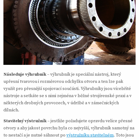
Následuje výhrubník
– výhrubník je speciální nástroj, který
upřesní tvarovou i rozměrovou odchylku otvoru a ten lze pak
využít pro přesnější spojovací součásti. Výhrubníky jsou vícebřité
nástroje a setkáte se s nimi zejména v běžné strojírenské praxi a v
některých drobných provozech, v údržbě a v zámečnických
dílnách.
Stavitelný výstružník
– jestliže požadujete opravdu velice přesné
otvory a aby jakost povrchu byla co nejvyšší, výhrubník samotný na
to nestačí a je nutné sáhnout po
výstružníku stavitelném
. Toto jsou