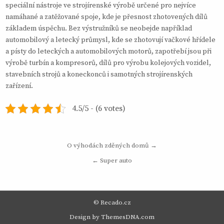
speciální nástroje ve strojírenské výrobě určené pro nejvíce
namáhané a zatěžované spoje, kde je přesnost zhotovených dílů
základem úspěchu. Bez výstružníků se neobejde například
automobilový a letecký průmysl, kde se zhotovují vačkové hřídele
a písty do leteckých a automobilových motorů, zapotřebí jsou při
výrobě turbín a kompresorů, dílů pro výrobu kolejových vozidel,
stavebních strojů a koneckonců i samotných strojírenských
zařízení.
4.5/5 - (6 votes)
Navigace
O výhodách zděných domů →
pro
← Super auto
příspěvek
© Recado.cz
Design by ThemesDNA.com