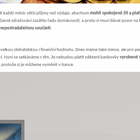
t každý měsíc větší příjmy než výdaje, abychom
mohli spokojeně žít a plat
né zdražování zasáhlo řadu domácností, a proto si musí dávat pozor na to, 
ou nepostradatelnou součástí
.
ě velkou sběratelskou i finanční hodnotu. Dnes máme také mince, ale pro p
ěcí. Nyní se setkáváme s tím, že nebudou platit některé bankovky
vyrobené v
 protože si je můžeme vyměnit v bance.