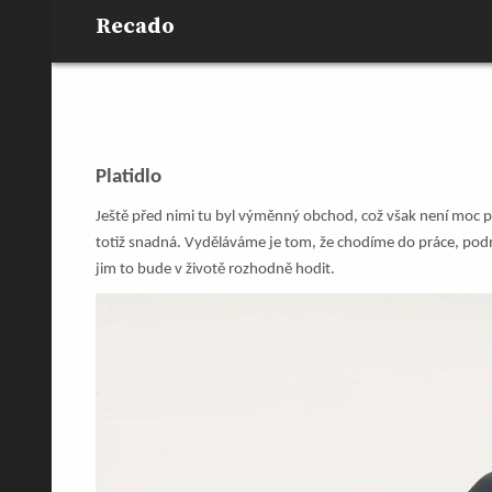
Skip
Recado
to
content
Platidlo
Ještě před nimi tu byl výměnný obchod, což však není moc po
totiž snadná. Vyděláváme je tom, že chodíme do práce, po
jim to bude v životě rozhodně hodit.