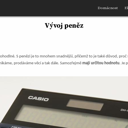
Domácnost
E
Vývoj peněz
hodlné. S penězi je to mnohem snadnější, přičemž to je také důvod, proč se
dnikáme, prodáváme věcí a tak dále. Samozřejmě
mají určitou hodnotu
. Je 