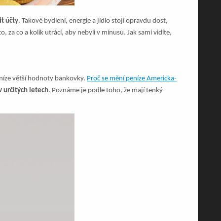
it účty
. Takové bydlení, energie a jídlo stojí opravdu dost,
za co a kolik utrácí, aby nebyli v mínusu. Jak sami vidíte,
eníze větší hodnoty bankovky.
Proč se mění peníze Americka-
 určitých letech
. Poznáme je podle toho, že mají tenký