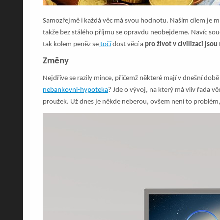
Samozřejmě i každá věc má svou hodnotu. Naším cílem je mí
takže bez stálého příjmu se opravdu neobejdeme. Navíc součas
tak kolem peněz se
točí
dost věcí a
pro život v civilizaci js
Změny
Nejdříve se razily mince, přičemž některé mají v dnešní dob
nebankovni-hypoteka
? Jde o vývoj, na který má vliv řada v
proužek. Už dnes je někde neberou, ovšem není to problém,