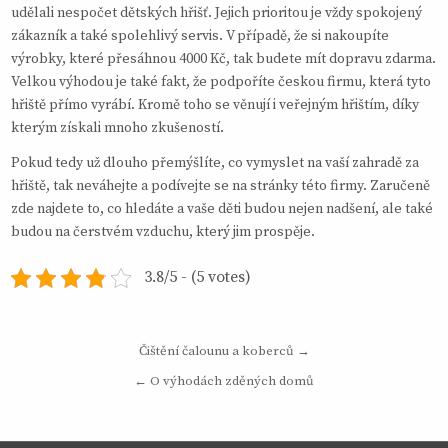
udělali nespočet dětských hřišť. Jejich prioritou je vždy spokojený
zákazník a také spolehlivý servis. V případě, že si nakoupíte
výrobky, které přesáhnou 4000 Kč, tak budete mít dopravu zdarma.
Velkou výhodou je také fakt, že podpoříte českou firmu, která tyto
hřiště přímo vyrábí. Kromě toho se věnují i veřejným hřištím, díky
kterým získali mnoho zkušeností.
Pokud tedy už dlouho přemýšlíte, co vymyslet na vaší zahradě za
hřiště, tak neváhejte a podívejte se na stránky této firmy. Zaručeně
zde najdete to, co hledáte a vaše děti budou nejen nadšení, ale také
budou na čerstvém vzduchu, který jim prospěje.
3.8/5 - (5 votes)
Navigace
Čištění čalounu a koberců →
pro
← O výhodách zděných domů
příspěvek