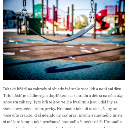
Dětské hřiště na zahrady si objednává stále více lidí a není ani divu.
Toto hřiště je nádherným doplňkem na zahradu a děti si na něm užijí
spoustu zábavy. Tyto hřiště jsou velice kvalitní a jsou udělány se
všemi bezpečnostními prvky. Nemusíte tak mít strach, že by se
vaše dítě zranilo, či si udělalo nějaký uraz. Kromě samotného hřiště
si můžete koupit také pružinové houpadlo či pískoviště. Houpadla