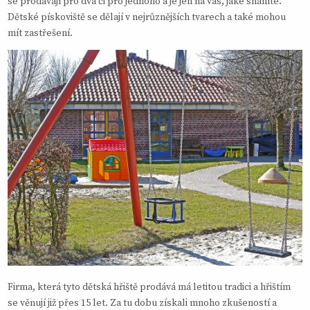
se prodávají pro dva či pro jednoho a je jen na vás, jaké sháníte.
Dětské pískoviště se dělají v nejrůznějších tvarech a také mohou
mít zastřešení.
Firma, která tyto dětská hřiště prodává má letitou tradici a hřištím
se věnují již přes 15 let. Za tu dobu získali mnoho zkušeností a