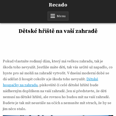
Skip
Recado
to
content
Menu
Dětské hřiště na vaší zahradě
Pokud vlastníte rodinný dům, který má velkou zahradu, tak je
škoda toho nevyužít. Jestliže máte děti, tak vás určitě už napadlo, co
byste pro ně mohli na zahradě vytvořit. V dnešní moderní době se
dá udělat či koupit cokoliv a je škoda toho nevyužít.
Dětské
houpačky na zahradu
, pískoviště či celé dětské hřiště bude
nádherným doplňkem na vaší zahradě. Jen si představte, že děti
nemusí na dětské hřiště, ale rovnou ho budou mít na vaší zahradě.
Budete je tak mít neustále na očích a nemusíte mít strach, že by se
jim něco stalo.